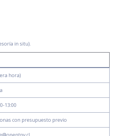
oría in situ).
mera hora)
ra
00-13:00
 zonas con presupuesto previo
te@opentpv.cl