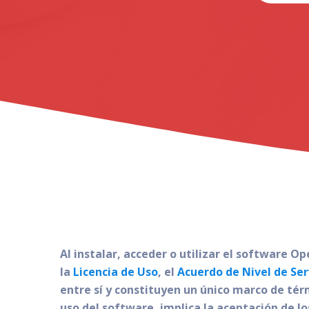
Al instalar, acceder o utilizar el software O
la
Licencia de Uso
, el
Acuerdo de Nivel de Ser
entre sí y constituyen un único marco de térmi
uso del software, implica la aceptación de los