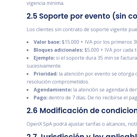
vigencia mínima.
2.5 Soporte por evento (sin c
Los clientes sin contrato de soporte vigente pu
Valor base:
$15.000 + IVA por los primeros 3
Bloques adicionales:
$5.000 + IVA por cada t
Ejemplo:
si el soporte dura 35 min se factura 
sucesivamente.
Prioridad:
la atención por evento se otorga co
resolución comprometidos.
Agendamiento:
la atención se agendará dent
Pago:
dentro de 7 días. De no recibirse el p
2.6 Modificación de condicio
OpenX SpA podrá ajustar tarifas o alcances, noti
2.7 Jurisdicción y ley aplicab