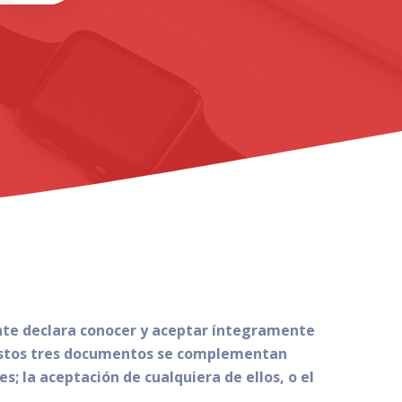
iente declara conocer y aceptar íntegramente
stos tres documentos se complementan
s; la aceptación de cualquiera de ellos, o el